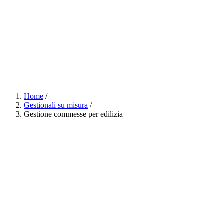
Risorse
Quanto costa
Su misura o pacchetto?
Competenze open-source
Chi siamo
Contatti
Valutazione gratuita
Home
/
Gestionali su misura
/
Gestione commesse per edilizia
→
14